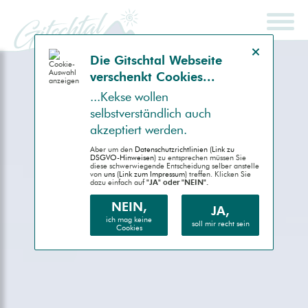
Hinweis schließen
Die Gitsch­tal Web­seite
ver­schenkt Coo­kies...
SCHNELLSUCHE
ENDGERÄT
...Kek­se wollen
selbst­ver­ständlich auch
Auto (RWD)
akzep­tiert werden.
Desktop (PC)
Aber um den
Daten­schutz­richtlinien (Link zu
DSGVO-Hinweisen)
zu entsprechen müssen Sie
diese schwer­wiegende Entscheidung selber anstelle
von
uns (Link zum Impressum)
treffen. Klicken Sie
Handheld (PDA)
dazu einfach auf
"JA" oder "NEIN".
Mobile (Handy)
NEIN,
JA,
ich mag keine
soll mir recht sein
Cookies
Barrierefrei (AA)
Druck (Vorschau)