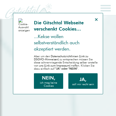
Hinweis schließen
Die Gitsch­tal Web­seite
ver­schenkt Coo­kies...
SCHNELLSUCHE
ENDGERÄT
...Kek­se wollen
selbst­ver­ständlich auch
Auto (RWD)
akzep­tiert werden.
Desktop (PC)
Aber um den
Daten­schutz­richtlinien (Link zu
DSGVO-Hinweisen)
zu entsprechen müssen Sie
diese schwer­wiegende Entscheidung selber anstelle
von
uns (Link zum Impressum)
treffen. Klicken Sie
Handheld (PDA)
dazu einfach auf
"JA" oder "NEIN".
Mobile (Handy)
NEIN,
JA,
ich mag keine
soll mir recht sein
Cookies
Barrierefrei (AA)
Druck (Vorschau)