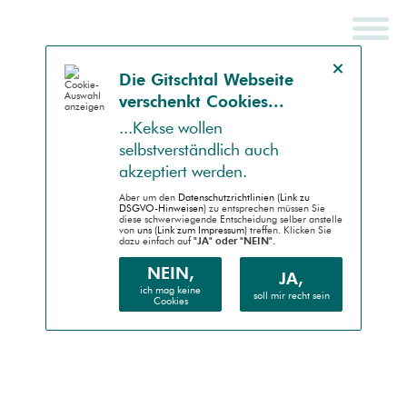
Hinweis schließen
Die Gitsch­tal Web­seite
ver­schenkt Coo­kies...
SCHNELLSUCHE
ENDGERÄT
...Kek­se wollen
selbst­ver­ständlich auch
Auto (RWD)
akzep­tiert werden.
Desktop (PC)
Aber um den
Daten­schutz­richtlinien (Link zu
DSGVO-Hinweisen)
zu entsprechen müssen Sie
diese schwer­wiegende Entscheidung selber anstelle
von
uns (Link zum Impressum)
treffen. Klicken Sie
Handheld (PDA)
dazu einfach auf
"JA" oder "NEIN".
Mobile (Handy)
NEIN,
JA,
ich mag keine
soll mir recht sein
Cookies
Barrierefrei (AA)
Druck (Vorschau)