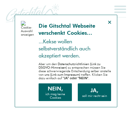
Hinweis schließen
Die Gitsch­tal Web­seite
ver­schenkt Coo­kies...
SCHNELLSUCHE
ENDGERÄT
...Kek­se wollen
selbst­ver­ständlich auch
Auto (RWD)
akzep­tiert werden.
Desktop (PC)
Aber um den
Daten­schutz­richtlinien (Link zu
DSGVO-Hinweisen)
zu entsprechen müssen Sie
diese schwer­wiegende Entscheidung selber anstelle
von
uns (Link zum Impressum)
treffen. Klicken Sie
Handheld (PDA)
dazu einfach auf
"JA" oder "NEIN".
Mobile (Handy)
NEIN,
JA,
ich mag keine
soll mir recht sein
Cookies
Barrierefrei (AA)
Druck (Vorschau)