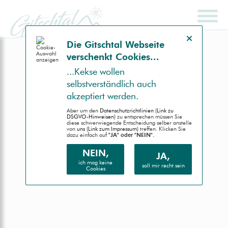
Hinweis schließen
Die Gitsch­tal Web­seite
ver­schenkt Coo­kies...
SCHNELLSUCHE
ENDGERÄT
...Kek­se wollen
selbst­ver­ständlich auch
Auto (RWD)
akzep­tiert werden.
Desktop (PC)
Aber um den
Daten­schutz­richtlinien (Link zu
DSGVO-Hinweisen)
zu entsprechen müssen Sie
diese schwer­wiegende Entscheidung selber anstelle
von
uns (Link zum Impressum)
treffen. Klicken Sie
Handheld (PDA)
dazu einfach auf
"JA" oder "NEIN".
Mobile (Handy)
NEIN,
JA,
ich mag keine
soll mir recht sein
Cookies
Barrierefrei (AA)
Druck (Vorschau)