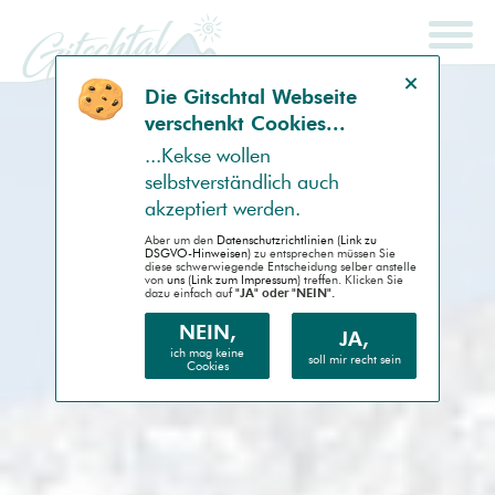
Hinweis schließen
Die Gitsch­tal Web­seite
ver­schenkt Coo­kies...
SCHNELLSUCHE
ENDGERÄT
...Kek­se wollen
selbst­ver­ständlich auch
Auto (RWD)
akzep­tiert werden.
Desktop (PC)
Aber um den
Daten­schutz­richtlinien (Link zu
DSGVO-Hinweisen)
zu entsprechen müssen Sie
diese schwer­wiegende Entscheidung selber anstelle
von
uns (Link zum Impressum)
treffen. Klicken Sie
Handheld (PDA)
dazu einfach auf
"JA" oder "NEIN".
Mobile (Handy)
NEIN,
JA,
ich mag keine
soll mir recht sein
Cookies
Barrierefrei (AA)
Druck (Vorschau)