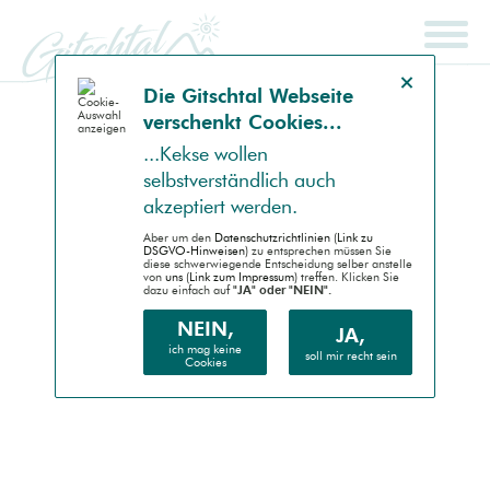
Hinweis schließen
Die Gitsch­tal Web­seite
ver­schenkt Coo­kies...
SCHNELLSUCHE
ENDGERÄT
...Kek­se wollen
selbst­ver­ständlich auch
Auto (RWD)
akzep­tiert werden.
Desktop (PC)
Aber um den
Daten­schutz­richtlinien (Link zu
DSGVO-Hinweisen)
zu entsprechen müssen Sie
diese schwer­wiegende Entscheidung selber anstelle
von
uns (Link zum Impressum)
treffen. Klicken Sie
Handheld (PDA)
dazu einfach auf
"JA" oder "NEIN".
Mobile (Handy)
NEIN,
JA,
ich mag keine
soll mir recht sein
Cookies
Barrierefrei (AA)
Druck (Vorschau)