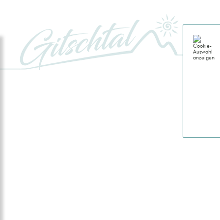
GITSCH
Genussu
Gitschta
Natur
Berge
Almen
Wasser
Geschi
Leben