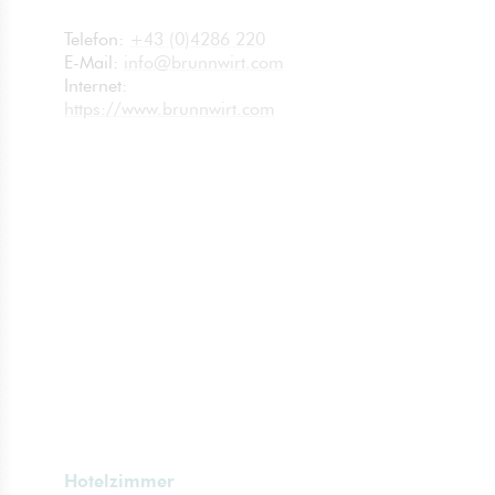
Telefon:
+43 (0)4286 220
E-Mail:
info
@
brunnwirt.com
Internet:
no
spam
https://www.brunnwirt.com
Hotelzimmer