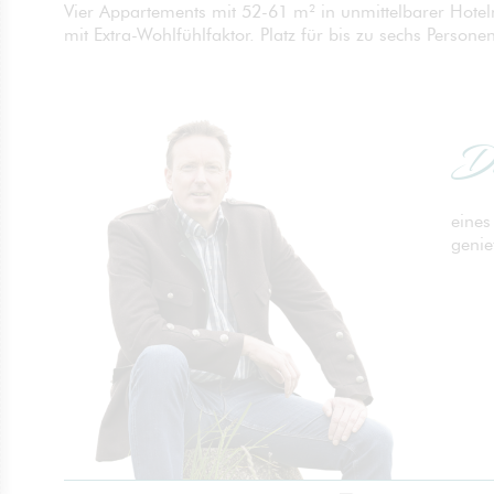
Vier Appartements mit 52-61 m² in unmittelbarer Hote
mit Extra-Wohlfühlfaktor. Platz für bis zu sechs Personen
Di
eines
geni