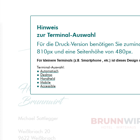
Hinweis
zur Terminal-Auswahl
Für die
Druck-Version
benötigen Sie zumind
810px
und eine Seitenhöhe von
480px
.
Für kleinere Terminals (z.B.
Smartphone
, etc.) ist dieses Design
no
spam
Terminal-Auswahl:
Automatisch
Desktop
Handheld
Mobile
Hotel
Accessible
Brunnwirt
Michael Sattlegger
Weißbriach 20
9622 Weißbriach