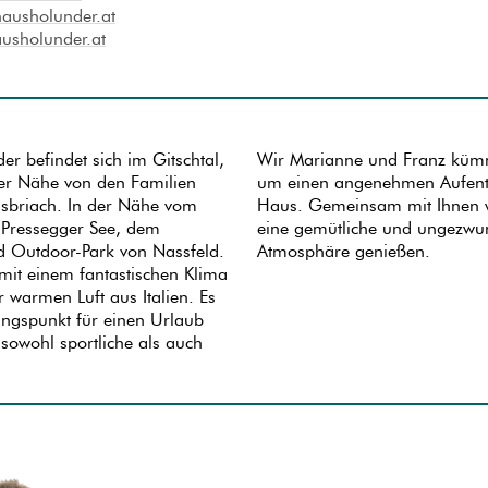
hausholunder.at
usholunder.at
r befindet sich im Gitschtal,
Wir Marianne und Franz küm
der Nähe von den Familien
um einen angenehmen Aufent
ssbriach. In der Nähe vom
Haus. Gemeinsam mit Ihnen w
 Pressegger See, dem
eine gemütliche und ungezw
d Outdoor-Park von Nassfeld.
Atmosphäre genießen.
mit einem fantastischen Klima
 warmen Luft aus Italien. Es
angspunkt für einen Urlaub
 sowohl sportliche als auch