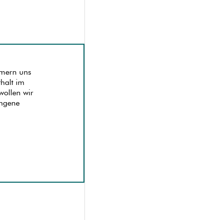
mern uns
halt im
ollen wir
ungene