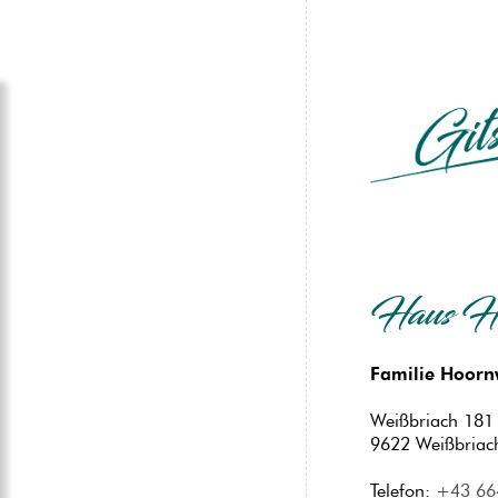
no
spam
Haus Ho
Familie Hoor
Weißbriach 181
9622 Weißbriac
Telefon:
+43 66