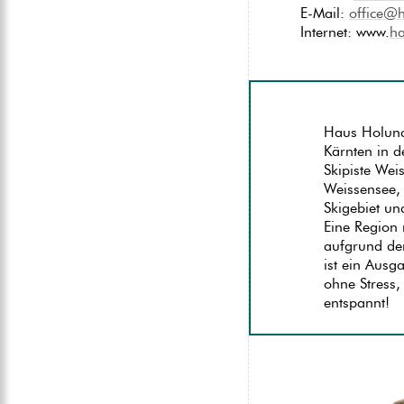
E-Mail:
office
@
Internet: www.
no
spam
ha
Haus Holunde
Kärnten in 
Skipiste Wei
Weissensee,
Skigebiet un
Eine Region 
aufgrund der
ist ein Ausg
ohne Stress,
entspannt!