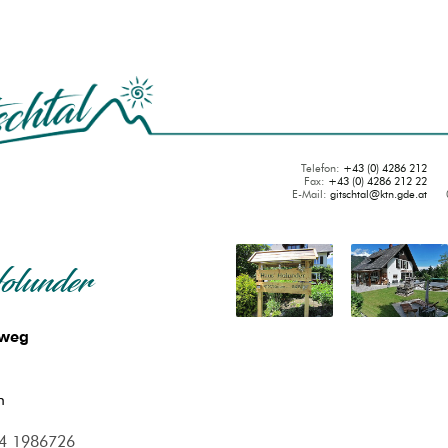
Telefon:
+43 (0) 4286 212
Fax:
+43 (0) 4286 212 22
E-Mail:
gitschtal
@
ktn.gde.at
lunder
nweg
h
4 1986726