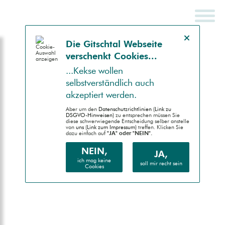
Hinweis schließen
Die Gitsch­tal Web­seite
ver­schenkt Coo­kies...
SCHNELLSUCHE
ENDGERÄT
...Kek­se wollen
selbst­ver­ständlich auch
Auto (RWD)
akzep­tiert werden.
Desktop (PC)
Aber um den
Daten­schutz­richtlinien (Link zu
DSGVO-Hinweisen)
zu entsprechen müssen Sie
diese schwer­wiegende Entscheidung selber anstelle
von
uns (Link zum Impressum)
treffen. Klicken Sie
Handheld (PDA)
dazu einfach auf
"JA" oder "NEIN".
Mobile (Handy)
NEIN,
JA,
ich mag keine
soll mir recht sein
Cookies
Barrierefrei (AA)
Druck (Vorschau)