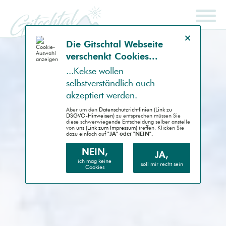
Hinweis schließen
Die Gitsch­tal Web­seite
ver­schenkt Coo­kies...
SCHNELLSUCHE
ENDGERÄT
...Kek­se wollen
selbst­ver­ständlich auch
Auto (RWD)
akzep­tiert werden.
Desktop (PC)
Aber um den
Daten­schutz­richtlinien (Link zu
DSGVO-Hinweisen)
zu entsprechen müssen Sie
diese schwer­wiegende Entscheidung selber anstelle
von
uns (Link zum Impressum)
treffen. Klicken Sie
Handheld (PDA)
dazu einfach auf
"JA" oder "NEIN".
Mobile (Handy)
NEIN,
JA,
ich mag keine
soll mir recht sein
Cookies
Barrierefrei (AA)
Druck (Vorschau)