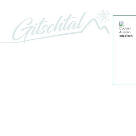
GITSCH
Genussu
Gitschta
Natur
Berge
Almen
Wasser
Geschi
Leben