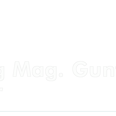
g Mag. Gun
r