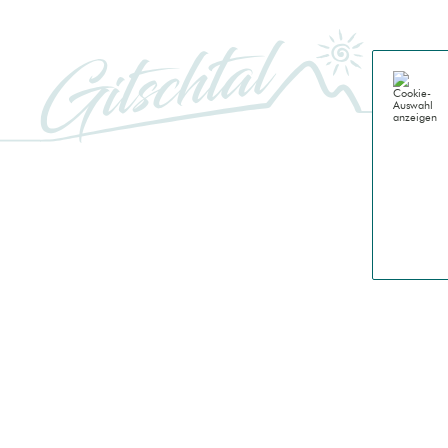
GITSCH
Genussu
Gitschta
Natur
Berge
Almen
Wasser
Geschi
Leben