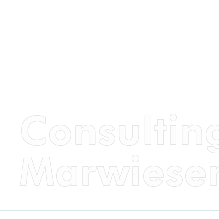
Consultin
Marwiese