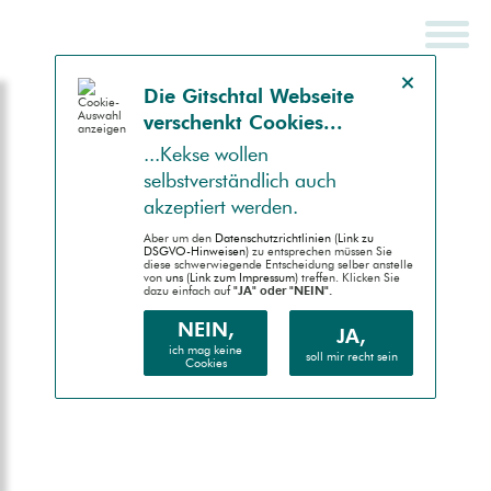
Hinweis schließen
Die Gitsch­tal Web­seite
ver­schenkt Coo­kies...
SCHNELLSUCHE
ENDGERÄT
...Kek­se wollen
selbst­ver­ständlich auch
Auto (RWD)
akzep­tiert werden.
Desktop (PC)
Aber um den
Daten­schutz­richtlinien (Link zu
DSGVO-Hinweisen)
zu entsprechen müssen Sie
diese schwer­wiegende Entscheidung selber anstelle
von
uns (Link zum Impressum)
treffen. Klicken Sie
Handheld (PDA)
dazu einfach auf
"JA" oder "NEIN".
Mobile (Handy)
NEIN,
JA,
ich mag keine
soll mir recht sein
Cookies
Barrierefrei (AA)
Druck (Vorschau)