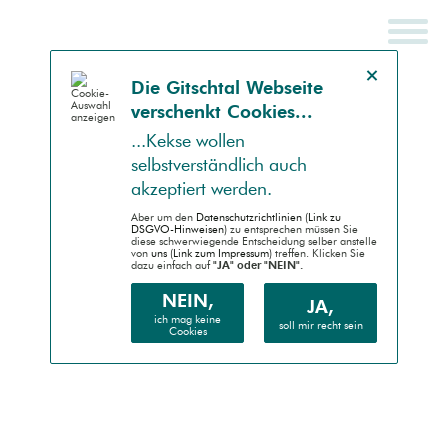
Hinweis schließen
Die Gitsch­tal Web­seite
ver­schenkt Coo­kies...
SCHNELLSUCHE
ENDGERÄT
...Kek­se wollen
selbst­ver­ständlich auch
Auto (RWD)
akzep­tiert werden.
Desktop (PC)
Aber um den
Daten­schutz­richtlinien (Link zu
DSGVO-Hinweisen)
zu entsprechen müssen Sie
diese schwer­wiegende Entscheidung selber anstelle
von
uns (Link zum Impressum)
treffen. Klicken Sie
Handheld (PDA)
dazu einfach auf
"JA" oder "NEIN".
Mobile (Handy)
NEIN,
JA,
ich mag keine
soll mir recht sein
Cookies
Barrierefrei (AA)
Druck (Vorschau)