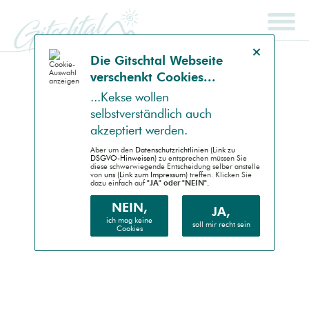
Hinweis schließen
Die Gitsch­tal Web­seite
ver­schenkt Coo­kies...
SCHNELLSUCHE
ENDGERÄT
...Kek­se wollen
selbst­ver­ständlich auch
Auto (RWD)
akzep­tiert werden.
Desktop (PC)
Aber um den
Daten­schutz­richtlinien (Link zu
DSGVO-Hinweisen)
zu entsprechen müssen Sie
diese schwer­wiegende Entscheidung selber anstelle
von
uns (Link zum Impressum)
treffen. Klicken Sie
Handheld (PDA)
dazu einfach auf
"JA" oder "NEIN".
Mobile (Handy)
NEIN,
JA,
ich mag keine
soll mir recht sein
Cookies
Barrierefrei (AA)
Druck (Vorschau)