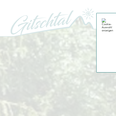
GITSCH
Genussu
Gitschta
Natur
Berge
Almen
Wasser
Geschi
Leben