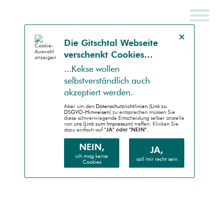
Hinweis schließen
Die Gitsch­tal Web­seite
ver­schenkt Coo­kies...
SCHNELLSUCHE
ENDGERÄT
...Kek­se wollen
selbst­ver­ständlich auch
Auto (RWD)
akzep­tiert werden.
Desktop (PC)
Aber um den
Daten­schutz­richtlinien (Link zu
DSGVO-Hinweisen)
zu entsprechen müssen Sie
diese schwer­wiegende Entscheidung selber anstelle
von
uns (Link zum Impressum)
treffen. Klicken Sie
Handheld (PDA)
dazu einfach auf
"JA" oder "NEIN".
Mobile (Handy)
NEIN,
JA,
ich mag keine
soll mir recht sein
Cookies
Barrierefrei (AA)
Druck (Vorschau)