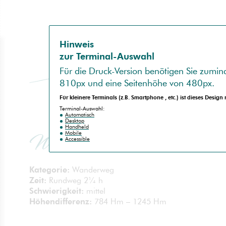
Hinweis
zur Terminal-Auswahl
Für die
Druck-Version
benötigen Sie zumind
810px
und eine Seitenhöhe von
480px
.
Für kleinere Terminals (z.B.
Smartphone
, etc.) ist dieses Design
no
spam
Terminal-Auswahl:
Automatisch
Desktop
Handheld
Mobile
Waisacher Alm
Accessible
Kategorie:
Wanderweg
Zeit:
Rundweg 2¼ h
Schwierigkeit:
mittel
Höhendifferenz:
784 Hm – 1245 Hm