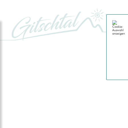
GITSCH
Genussu
Gitschta
Natur
Berge
Almen
Wasser
Geschi
Leben