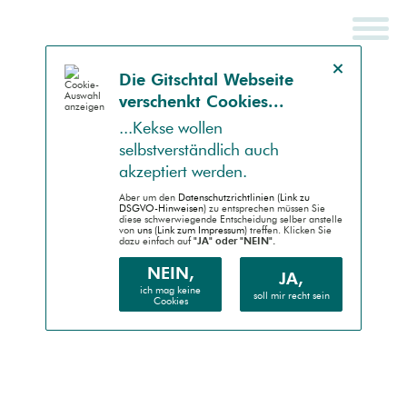
Hinweis schließen
Die Gitsch­tal Web­seite
ver­schenkt Coo­kies...
SCHNELLSUCHE
ENDGERÄT
...Kek­se wollen
selbst­ver­ständlich auch
Auto (RWD)
akzep­tiert werden.
Desktop (PC)
Aber um den
Daten­schutz­richtlinien (Link zu
DSGVO-Hinweisen)
zu entsprechen müssen Sie
diese schwer­wiegende Entscheidung selber anstelle
von
uns (Link zum Impressum)
treffen. Klicken Sie
Handheld (PDA)
dazu einfach auf
"JA" oder "NEIN".
Mobile (Handy)
NEIN,
JA,
ich mag keine
soll mir recht sein
Cookies
Barrierefrei (AA)
Druck (Vorschau)