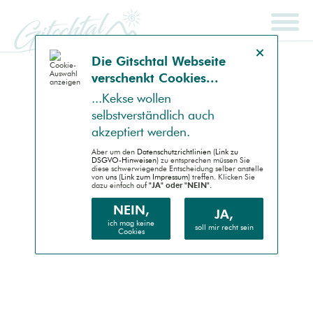
Hinweis schließen
Die Gitsch­tal Web­seite
ver­schenkt Coo­kies...
SCHNELLSUCHE
ENDGERÄT
...Kek­se wollen
selbst­ver­ständlich auch
Auto (RWD)
akzep­tiert werden.
Desktop (PC)
Aber um den
Daten­schutz­richtlinien (Link zu
DSGVO-Hinweisen)
zu entsprechen müssen Sie
diese schwer­wiegende Entscheidung selber anstelle
von
uns (Link zum Impressum)
treffen. Klicken Sie
Handheld (PDA)
dazu einfach auf
"JA" oder "NEIN".
Mobile (Handy)
NEIN,
JA,
ich mag keine
soll mir recht sein
Cookies
Barrierefrei (AA)
Druck (Vorschau)