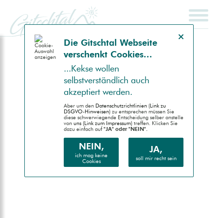
Hinweis schließen
Die Gitsch­tal Web­seite
ver­schenkt Coo­kies...
SCHNELLSUCHE
ENDGERÄT
...Kek­se wollen
selbst­ver­ständlich auch
Auto (RWD)
akzep­tiert werden.
Desktop (PC)
Aber um den
Daten­schutz­richtlinien (Link zu
DSGVO-Hinweisen)
zu entsprechen müssen Sie
diese schwer­wiegende Entscheidung selber anstelle
von
uns (Link zum Impressum)
treffen. Klicken Sie
Handheld (PDA)
dazu einfach auf
"JA" oder "NEIN".
Mobile (Handy)
NEIN,
JA,
ich mag keine
soll mir recht sein
Cookies
Barrierefrei (AA)
Druck (Vorschau)