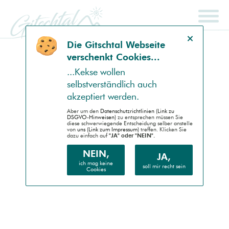
Hinweis schließen
Die Gitsch­tal Web­seite
ver­schenkt Coo­kies...
SCHNELLSUCHE
ENDGERÄT
...Kek­se wollen
selbst­ver­ständlich auch
Auto (RWD)
akzep­tiert werden.
Desktop (PC)
Aber um den
Daten­schutz­richtlinien (Link zu
DSGVO-Hinweisen)
zu entsprechen müssen Sie
diese schwer­wiegende Entscheidung selber anstelle
von
uns (Link zum Impressum)
treffen. Klicken Sie
Handheld (PDA)
dazu einfach auf
"JA" oder "NEIN".
Mobile (Handy)
NEIN,
JA,
ich mag keine
soll mir recht sein
Cookies
Barrierefrei (AA)
Druck (Vorschau)