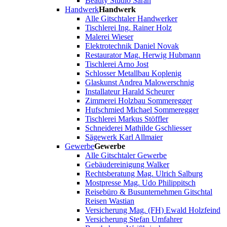
Beauty Studio Sarah
Handwerk
Handwerk
Alle Gitschtaler Handwerker
Tischlerei Ing. Rainer Holz
Malerei Wieser
Elektrotechnik Daniel Novak
Restaurator Mag. Herwig Hubmann
Tischlerei Arno Jost
Schlosser Metallbau Koplenig
Glaskunst Andrea Malowerschnig
Installateur Harald Scheurer
Zimmerei Holzbau Sommeregger
Hufschmied Michael Sommeregger
Tischlerei Markus Stöffler
Schneiderei Mathilde Gschliesser
Sägewerk Karl Allmaier
Gewerbe
Gewerbe
Alle Gitschtaler Gewerbe
Gebäudereinigung Walker
Rechtsberatung Mag. Ulrich Salburg
Mostpresse Mag. Udo Philippitsch
Reisebüro & Busunternehmen Gitschtal
Reisen Wastian
Versicherung Mag. (FH) Ewald Holzfeind
Versicherung Stefan Umfahrer