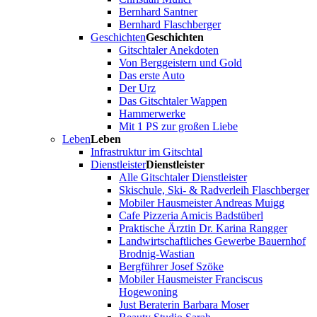
Bernhard Santner
Bernhard Flaschberger
Geschichten
Geschichten
Gitschtaler Anekdoten
Von Berggeistern und Gold
Das erste Auto
Der Urz
Das Gitschtaler Wappen
Hammerwerke
Mit 1 PS zur großen Liebe
Leben
Leben
Infrastruktur im Gitschtal
Dienstleister
Dienstleister
Alle Gitschtaler Dienstleister
Skischule, Ski- & Radverleih Flaschberger
Mobiler Hausmeister Andreas Muigg
Cafe Pizzeria Amicis Badstüberl
Praktische Ärztin Dr. Karina Rangger
Landwirtschaftliches Gewerbe Bauernhof
Brodnig-Wastian
Bergführer Josef Szöke
Mobiler Hausmeister Franciscus
Hogewoning
Just Beraterin Barbara Moser