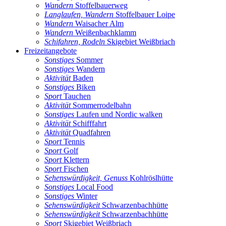
Wandern
Stoffelbauerweg
Langlaufen, Wandern
Stoffelbauer Loipe
Wandern
Waisacher Alm
Wandern
Weißenbachklamm
Schifahren, Rodeln
Skigebiet Weißbriach
Freizeitangebote
Sonstiges
Sommer
Sonstiges
Wandern
Aktivität
Baden
Sonstiges
Biken
Sport
Tauchen
Aktivität
Sommerrodelbahn
Sonstiges
Laufen und Nordic walken
Aktivität
Schifffahrt
Aktivität
Quadfahren
Sport
Tennis
Sport
Golf
Sport
Klettern
Sport
Fischen
Sehenswürdigkeit, Genuss
Kohlröslhütte
Sonstiges
Local Food
Sonstiges
Winter
Sehenswürdigkeit
Schwarzenbachhütte
Sehenswürdigkeit
Schwarzenbachhütte
Sport
Skigebiet Weißbriach