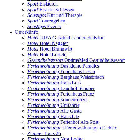
Sport
Eislaufen
Sport
Eisstockschiessen
Sonstiges
Kur und Therapie
Sport
Tourengehen
Sonstiges
Events
Unterkünfte
Hotel
JUFA Gitschtal Landerlebnisdorf
Hotel
Hotel Naggler
Hotel
Hotel Brunnwirt
Hotel
Hotel Löffele
Gesundheitsresort
OptimaMed Gesundheitsresort
Ferienwohnung
Das kleine Paradies
Ferienwohnung
Ferienhaus Lesch
Ferienwohnung
Berghaus Weissbriach
Ferienwohnung
Haus Lois
Ferienwohnung
Landhof Schober
Ferienwohnung
Ferienhaus Franz
Ferienwohnung
Sonnenschein
Ferienwohnung
Umfahrer
Ferienwohnung
Alie Gusta
Ferienwohnung
Haus Ute
Ferienwohnung
Ferienhof Alte Post
Ferienwohnungen
Ferienwohnungen Eichler
Zimmer
Haus 26
Ferienwohnung
Nest Lodge