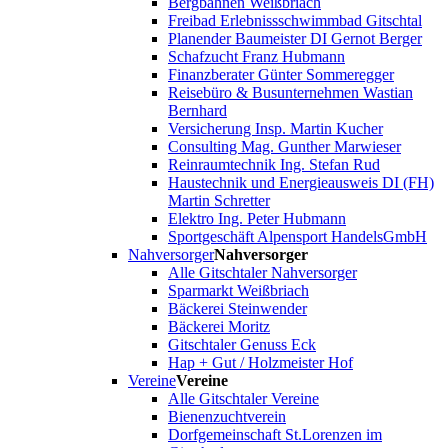
Bergbahnen Weißbriach
Freibad Erlebnissschwimmbad Gitschtal
Planender Baumeister DI Gernot Berger
Schafzucht Franz Hubmann
Finanzberater Günter Sommeregger
Reisebüro & Busunternehmen Wastian
Bernhard
Versicherung Insp. Martin Kucher
Consulting Mag. Gunther Marwieser
Reinraumtechnik Ing. Stefan Rud
Haustechnik und Energieausweis DI (FH)
Martin Schretter
Elektro Ing. Peter Hubmann
Sportgeschäft Alpensport HandelsGmbH
Nahversorger
Nahversorger
Alle Gitschtaler Nahversorger
Sparmarkt Weißbriach
Bäckerei Steinwender
Bäckerei Moritz
Gitschtaler Genuss Eck
Hap + Gut / Holzmeister Hof
Vereine
Vereine
Alle Gitschtaler Vereine
Bienenzuchtverein
Dorfgemeinschaft St.Lorenzen im