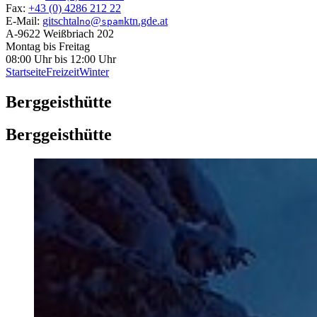
Fax:
+43 (0) 4286 212 22
E-Mail:
gitschtal
@
ktn.gde.at
no
spam
A-9622 Weißbriach 202
Montag bis Freitag
08:00 Uhr bis 12:00 Uhr
Startseite
Freizeit
Winter
Berggeisthütte
Berggeisthütte