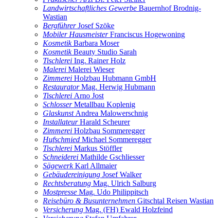
Landwirtschaftliches Gewerbe
Bauernhof Brodnig-
Wastian
Bergführer
Josef Szöke
Mobiler Hausmeister
Franciscus Hogewoning
Kosmetik
Barbara Moser
Kosmetik
Beauty Studio Sarah
Tischlerei
Ing. Rainer Holz
Malerei
Malerei Wieser
Zimmerei
Holzbau Hubmann GmbH
Restaurator
Mag. Herwig Hubmann
Tischlerei
Arno Jost
Schlosser
Metallbau Koplenig
Glaskunst
Andrea Malowerschnig
Installateur
Harald Scheurer
Zimmerei
Holzbau Sommeregger
Hufschmied
Michael Sommeregger
Tischlerei
Markus Stöffler
Schneiderei
Mathilde Gschliesser
Sägewerk
Karl Allmaier
Gebäudereinigung
Josef Walker
Rechtsberatung
Mag. Ulrich Salburg
Mostpresse
Mag. Udo Philippitsch
Reisebüro & Busunternehmen
Gitschtal Reisen Wastian
Versicherung
Mag. (FH) Ewald Holzfeind