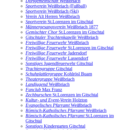
Dorfgemeinschaft
Weißbriach
Sportverein
Weißbriach (Fußball)
Sportverein
Weißbriach (Ski)
Verein
Alt Herren Weißbriach
Sportverein
St.Lorenzen im Gitschtal
Männergesangsverein
Weißbriach 1877
Gemischter Chor
St.Lorenzen im Gitschtal
Gitschtaler Trachtenkapelle
Weißbriach
Freiwillige Feuerwehr
Weißbriach
Freiwillige Feuerwehr
St.Lorenzen im Gitschtal
Freiwillige Feuerwehr
Jadersdorf
Freiwillige Feuerwehr
Lassendorf
Sonstiges
Jugendfeuerwehr Gitschtal
Trachtengruppe
Gitschtal
Schuhplattlergruppe
Kohlrösl Buam
Theatergruppe
Weißbriach
Landjugend
Weißbriach
Fanclub
Max Franz
Zechburschen
St.Lorenzen im Gitschtal
Kultur- und Event-Verein
Holzton
Evangelisches Pfarramt
Weißbriach
Römisch-Katholisches Pfarramt
Weißbriach
Römisch-Katholisches Pfarramt
St.Lorenzen im
Gitschtal
Sonstiges
Kindergarten Gitschtal