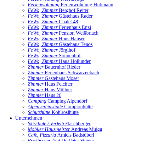
Ferienwohnung
Ferienwohnung Hubmann
FeWo, Zimmer
Berghof Reiter
FeWo, Zimmer
Gästehaus Rader
FeWo, Zimmer
Chalet 48
FeWo, Zimmer
Ferienhaus Enzi
FeWo, Zimmer
Pension Weißbriach
FeWo, Zimmer
Haus Hanser
FeWo, Zimmer
Gästehaus Tenös
FeWo, Zimmer
Jörglhof
FeWo, Zimmer
Sonnenhof
FeWo, Zimmer
Haus Hollunder
Zimmer
Bauernhof Rieder
Zimmer
Ferienhaus Schwarzenbach
Zimmer
Gästehaus Moser
Zimmer
Haus Feichter
Zimmer
Haus Müllner
Zimmer
Haus 26
Camping
Camping Alpendorf
Alpenvereinshütte
Comptonhütte
Schutzhütte
Kohlröslhütte
Unternehmen
Skischule / Verleih
Flaschberger
Mobiler Hausmeister
Andreas Muigg
Cafe, Pizzaria
Amicis Badstüberl
Praktischer Arzt
Dr. Peter Steiner