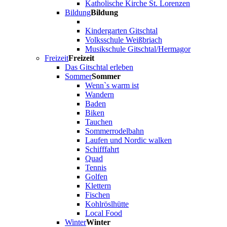
Katholische Kirche St. Lorenzen
Bildung
Bildung
Kindergarten Gitschtal
Volksschule Weißbriach
Musikschule Gitschtal/Hermagor
Freizeit
Freizeit
Das Gitschtal erleben
Sommer
Sommer
Wenn`s warm ist
Wandern
Baden
Biken
Tauchen
Sommerrodelbahn
Laufen und Nordic walken
Schifffahrt
Quad
Tennis
Golfen
Klettern
Fischen
Kohlröslhütte
Local Food
Winter
Winter