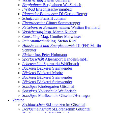
Versicherung
Stefan Umfahrer
Bergbahnen
Bergbahnen Weißbriach
Freibad
Erlebnissschwimmbad
Planender Baumeister
DI Gernot Berger
Schafzucht
Franz Hubmann
Finanzberater
Günter Sommeregger
Reisebüro & Busunternehmen
Wastian Bernhard
Versicherung
Insp. Martin Kucher
Consulting
Mag. Gunther Marwieser
Reinraumtechnik
Ing. Stefan Rud
Haustechnik und Energieausweis
DI (FH) Martin
Schretter
Elektro
Ing. Peter Hubmann
Sportgeschäft
Alpensport HandelsGmbH
Lebensmittel
Sparmarkt Weißbriach
Bäckerei
Bäckerei Steinwender
Bäckerei
Bäckerei Moritz
Bäckerei
Bäckerei Steinwender
Bäckerei
Bäckerei Steinwender
Sonstiges
Kindergarten Gitschtal
Sonstiges
Volksschule Weißbriach
Sonstiges
Musikschule Gitschtal/Hermagor
Vereine
Zechburschen
St.Lorenzen im Gitschtal
Dorfgemeinschaft
St.Lorenzenim Gitschtal