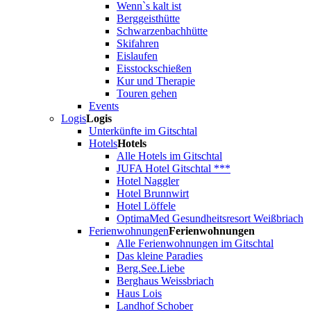
Wenn`s kalt ist
Berggeisthütte
Schwarzenbachhütte
Skifahren
Eislaufen
Eisstockschießen
Kur und Therapie
Touren gehen
Events
Logis
Logis
Unterkünfte im Gitschtal
Hotels
Hotels
Alle Hotels im Gitschtal
JUFA Hotel Gitschtal ***
Hotel Naggler
Hotel Brunnwirt
Hotel Löffele
OptimaMed Gesundheitsresort Weißbriach
Ferienwohnungen
Ferienwohnungen
Alle Ferienwohnungen im Gitschtal
Das kleine Paradies
Berg.See.Liebe
Berghaus Weissbriach
Haus Lois
Landhof Schober