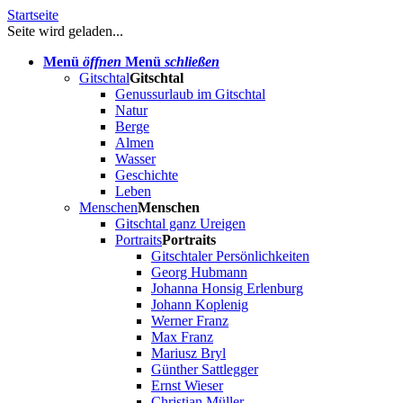
Startseite
Seite wird geladen...
Menü
öffnen
Menü
schließen
Gitschtal
Gitschtal
Genussurlaub im Gitschtal
Natur
Berge
Almen
Wasser
Geschichte
Leben
Menschen
Menschen
Gitschtal ganz Ureigen
Portraits
Portraits
Gitschtaler Persönlichkeiten
Georg Hubmann
Johanna Honsig Erlenburg
Johann Koplenig
Werner Franz
Max Franz
Mariusz Bryl
Günther Sattlegger
Ernst Wieser
Christian Müller