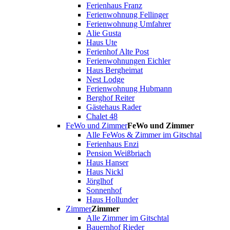
Ferienhaus Franz
Ferienwohnung Fellinger
Ferienwohnung Umfahrer
Alie Gusta
Haus Ute
Ferienhof Alte Post
Ferienwohnungen Eichler
Haus Bergheimat
Nest Lodge
Ferienwohnung Hubmann
Berghof Reiter
Gästehaus Rader
Chalet 48
FeWo und Zimmer
FeWo und Zimmer
Alle FeWos & Zimmer im Gitschtal
Ferienhaus Enzi
Pension Weißbriach
Haus Hanser
Haus Nickl
Jörglhof
Sonnenhof
Haus Hollunder
Zimmer
Zimmer
Alle Zimmer im Gitschtal
Bauernhof Rieder