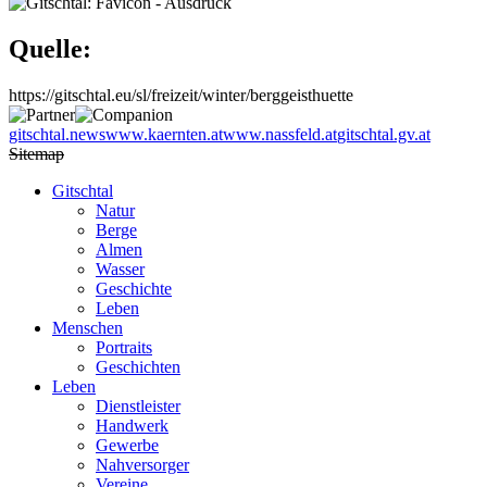
Quelle:
https://gitschtal.eu/sl/freizeit/winter/berggeisthuette
gitschtal.news
www.kaernten.at
www.nassfeld.at
gitschtal.gv.at
Sitemap
Gitschtal
Natur
Berge
Almen
Wasser
Geschichte
Leben
Menschen
Portraits
Geschichten
Leben
Dienstleister
Handwerk
Gewerbe
Nahversorger
Vereine