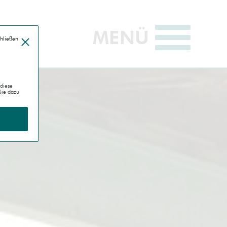
MENÜ
öffnen
chließen
diese
Sie dazu