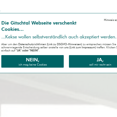
Hinweis s
Die Gitsch­tal Web­seite ver­schenkt
Coo­kies...
...Kek­se wollen selbst­ver­ständlich auch akzep­tiert werden.
Aber um den
Daten­schutz­richtlinien (Link zu DSGVO-Hinweisen)
zu entsprechen müssen Sie 
schwer­wiegende Entscheidung selber anstelle von
uns (Link zum Impressum)
treffen. Klicken 
einfach auf
"JA" oder "NEIN".
NEIN,
JA,
ich mag keine Cookies
soll mir recht sein