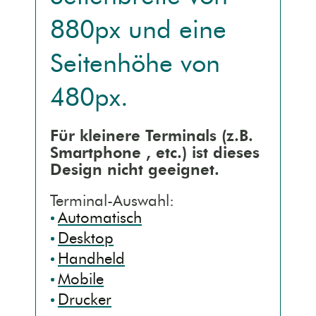
880px
und eine
Kontaktseite [3]
Mobile (Handy)
Seitenhöhe von
Sitemap [4]
Barrierefrei (AA)
480px
.
Detailsuche [5]
Druck (Vorschau)
Für kleinere Terminals (z.B.
Smartphone
, etc.) ist dieses
Erklärung [9]
Design nicht geeignet.
Terminal-Auswahl:
Automatisch
Desktop
Handheld
Mobile
Drucker