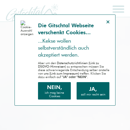
Hinweis schließen
Die Gitsch­tal Web­seite
ver­schenkt Coo­kies...
SCHNELLSUCHE
ENDGERÄT
...Kek­se wollen
selbst­ver­ständlich auch
Auto (RWD)
akzep­tiert werden.
Desktop (PC)
Aber um den
Daten­schutz­richtlinien (Link zu
DSGVO-Hinweisen)
zu entsprechen müssen Sie
diese schwer­wiegende Entscheidung selber anstelle
von
uns (Link zum Impressum)
treffen. Klicken Sie
Handheld (PDA)
dazu einfach auf
"JA" oder "NEIN".
Mobile (Handy)
NEIN,
JA,
ich mag keine
soll mir recht sein
Cookies
Barrierefrei (AA)
Druck (Vorschau)