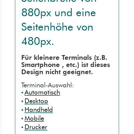
880px
und eine
Kontaktseite [3]
Mobile (Handy)
Seitenhöhe von
Sitemap [4]
Barrierefrei (AA)
480px
.
Detailsuche [5]
Druck (Vorschau)
Für kleinere Terminals (z.B.
Smartphone
, etc.) ist dieses
Erklärung [9]
Design nicht geeignet.
Terminal-Auswahl:
Automatisch
Desktop
Handheld
Mobile
Drucker