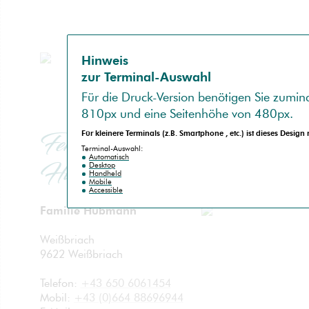
Hinweis
zur Terminal-Auswahl
no
spam
Für die
Druck-Version
benötigen Sie zumind
810px
und eine Seitenhöhe von
480px
.
Ferienwohnung
Für kleinere Terminals (z.B.
Smartphone
, etc.) ist dieses Design
Terminal-Auswahl:
Automatisch
Hubmann
Desktop
Handheld
Mobile
Accessible
Familie Hubmann
Weißbriach
9622 Weißbriach
Telefon:
+43 650 6061454
Mobil:
+43 (0)664 88696944