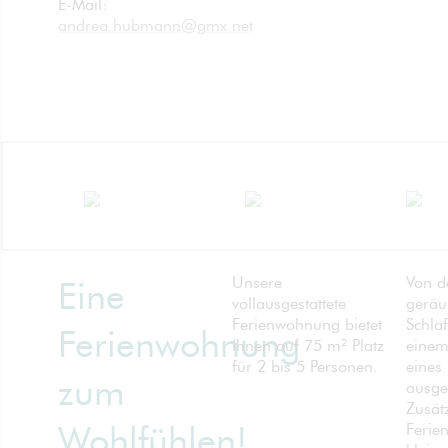
E-Mail:
andrea.hubmann
@
gmx.net
no
spam
Unsere
Von d
Eine
vollausgestattete
gerä
Ferienwohnung bietet
Schla
Ferienwohnung
Ihnen auf 75 m² Platz
einem
für 2 bis 5 Personen.
eines
zum
ausges
Zusät
Wohlfühlen!
Ferie