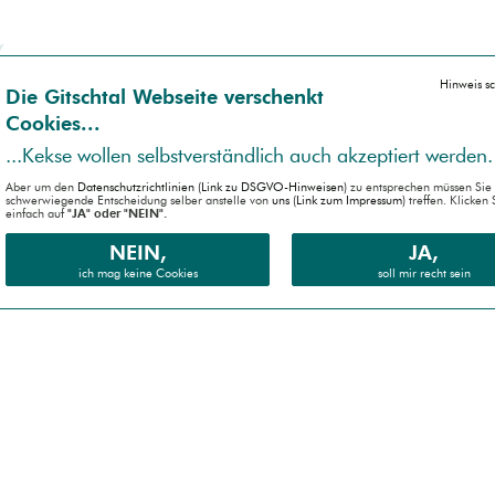
Hinweis s
Die Gitsch­tal Web­seite ver­schenkt
Coo­kies...
...Kek­se wollen selbst­ver­ständlich auch akzep­tiert werden.
Aber um den
Daten­schutz­richtlinien (Link zu DSGVO-Hinweisen)
zu entsprechen müssen Sie 
schwer­wiegende Entscheidung selber anstelle von
uns (Link zum Impressum)
treffen. Klicken 
einfach auf
"JA" oder "NEIN".
NEIN,
JA,
ich mag keine Cookies
soll mir recht sein