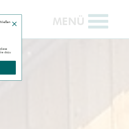
MENÜ
öffnen
chließen
diese
Sie dazu