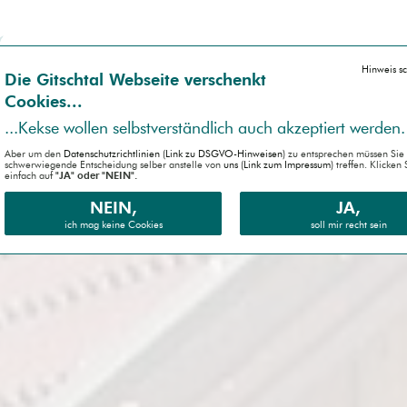
Hinweis s
Die Gitsch­tal Web­seite ver­schenkt
Coo­kies...
...Kek­se wollen selbst­ver­ständlich auch akzep­tiert werden.
Aber um den
Daten­schutz­richtlinien (Link zu DSGVO-Hinweisen)
zu entsprechen müssen Sie 
schwer­wiegende Entscheidung selber anstelle von
uns (Link zum Impressum)
treffen. Klicken 
einfach auf
"JA" oder "NEIN".
NEIN,
JA,
ich mag keine Cookies
soll mir recht sein