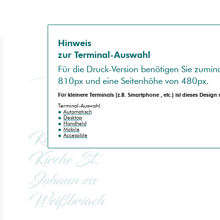
Hinweis
zur Terminal-Auswahl
Für die
Druck-Version
benötigen Sie zumind
810px
und eine Seitenhöhe von
480px
.
Für kleinere Terminals (z.B.
Smartphone
, etc.) ist dieses Design
no
spam
Terminal-Auswahl:
Automatisch
Desktop
Handheld
Mobile
Katholische
Accessible
Kirche St.
Johann zu
Weißbriach