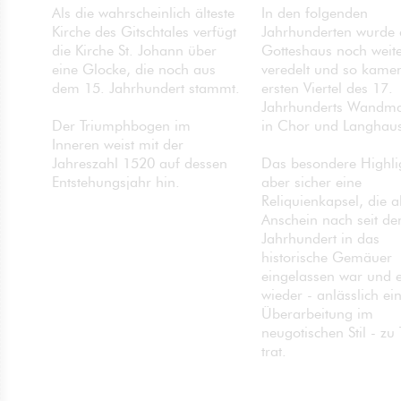
Als die wahrscheinlich älteste
In den folgenden
Kirche des Gitschtales verfügt
Jahrhunderten wurde 
die Kirche St. Johann über
Gotteshaus noch weit
eine Glocke, die noch aus
veredelt und so kame
dem 15. Jahrhundert stammt.
ersten Viertel des 17.
Jahrhunderts Wandma
in Chor und Langhaus
Der Triumphbogen im
Inneren weist mit der
Jahreszahl 1520 auf dessen
Das besondere Highlig
Entstehungsjahr hin.
aber sicher eine
Reliquienkapsel, die a
Anschein nach seit d
Jahrhundert in das
historische Gemäuer
eingelassen war und e
wieder - anlässlich ei
Überarbeitung im
neugotischen Stil - zu
trat.