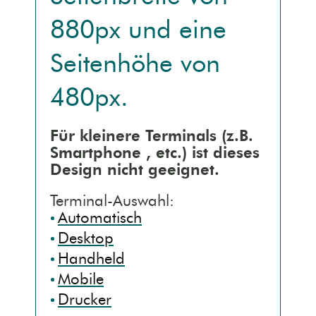
880px
und eine
Kontaktseite [3]
Mobile (Handy)
Seitenhöhe von
Sitemap [4]
Barrierefrei (AA)
480px
.
Detailsuche [5]
Druck (Vorschau)
Für kleinere Terminals (z.B.
Smartphone
, etc.) ist dieses
Erklärung [9]
Design nicht geeignet.
Terminal-Auswahl:
Automatisch
Desktop
Handheld
Mobile
Drucker