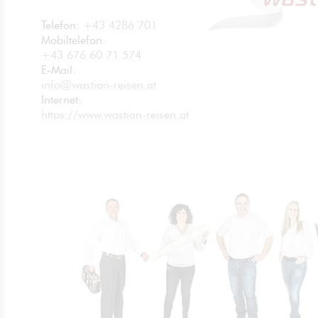
Telefon:
+43 4286 701
Mobiltelefon:
+43 676 60 71 574
E-Mail:
info
@
wastian-reisen.at
no
spam
Internet:
https://www.wastian-reisen.at