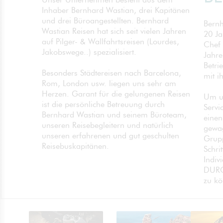
Inhaber Bernhard Wastian, drei Kapitänen
und drei Büroangestellten. Bernhard
Bernh
Wastian Reisen hat sich seit vielen Jahren
20 Ja
auf Pilger- & Wallfahrtsreisen (Lourdes,
Chef 
Jakobswege..) spezialisiert.
Jahre
Betri
Besonders Städtereisen nach Barcelona,
mit i
Rom, London usw. liegen uns sehr am
Herzen. Garant für die gelungenen Reisen
Um un
ist die persönliche Betreuung durch
Servi
Bernhard Wastian und seinem Büroteam,
einen
unseren Reisebegleitern und natürlich
gewag
unseren erfahrenen und gut geschulten
Grupp
Reisebuskapitänen.
Schri
Indiv
DURC
zu kö