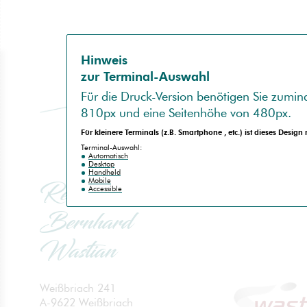
Hinweis
zur Terminal-Auswahl
Für die
Druck-Version
benötigen Sie zumind
810px
und eine Seitenhöhe von
480px
.
Für kleinere Terminals (z.B.
Smartphone
, etc.) ist dieses Design
no
spam
Terminal-Auswahl:
Automatisch
Desktop
Handheld
Mobile
Reisebüro
Accessible
Bernhard
Wastian
Weißbriach 241
A-9622 Weißbriach