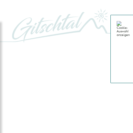
GITSCH
Genussu
Gitschta
Natur
Berge
Almen
Wasser
Geschi
Leben