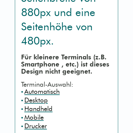
880px
und eine
Kontaktseite [3]
Mobile (Handy)
Seitenhöhe von
Sitemap [4]
Barrierefrei (AA)
480px
.
Detailsuche [5]
Druck (Vorschau)
Für kleinere Terminals (z.B.
Smartphone
, etc.) ist dieses
Erklärung [9]
Design nicht geeignet.
Terminal-Auswahl:
Automatisch
Desktop
Handheld
Mobile
Drucker