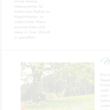
Unser kleines,
liebenswertes Tal
bietet eine Vielfalt an
Möglichkeiten, in
unberührter Natur
einzutauchen und
diese in ihrer Urkraft
zu genießen.
Na
Die N
Regio
Erhol
weiß 
man 
behau
intak