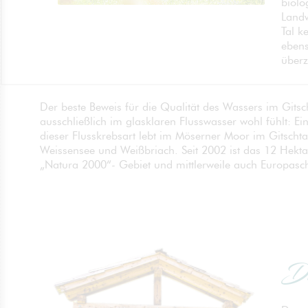
biolo
Landw
Tal k
ebens
überz
Der beste Beweis für die Qualität des Wassers im Gitsch
ausschließlich im glasklaren Flusswasser wohl fühlt: Ei
dieser Flusskrebsart lebt im Möserner Moor im Gitsch
Weissensee und Weißbriach. Seit 2002 ist das 12 Hekt
„Natura 2000“- Gebiet und mittlerweile auch Europasch
Di