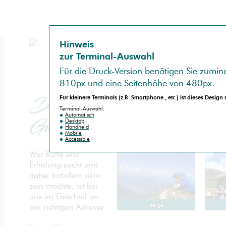
Hinweis
zur Terminal-Auswahl
no
spam
Für die
Druck-Version
benötigen Sie zumind
810px
und eine Seitenhöhe von
480px
.
Das
Für kleinere Terminals (z.B.
Smartphone
, etc.) ist dieses Design
Terminal-Auswahl:
Automatisch
Gitschtal
Desktop
Handheld
Mobile
Accessible
Wer Ruhe und
Erholung sucht und
dabei trotzdem aktiv
sein möchte, ist bei
uns im Gitschtal an
Berge
der richtigen Adresse.