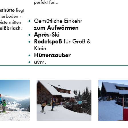
perfekt für...
sthütte
liegt
merboden -
Gemütliche Einkehr
iste mitten
zum Aufwärmen
eißbriach
.
Après-Ski
Rodelspaß
für Groß &
Klein
Hüttenzauber
uvm.