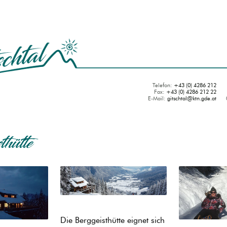
Telefon:
+43 (0) 4286 212
Fax:
+43 (0) 4286 212 22
E-Mail:
gitschtal
@
ktn.gde.at
hütte
Die Berggeisthütte eignet sich