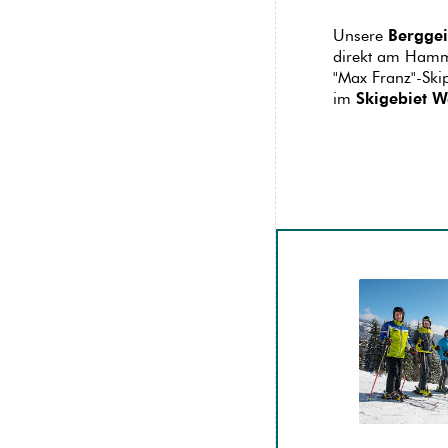
Unsere
Berggei
direkt am Ham
"Max Franz"-Skip
im
Skigebiet
W