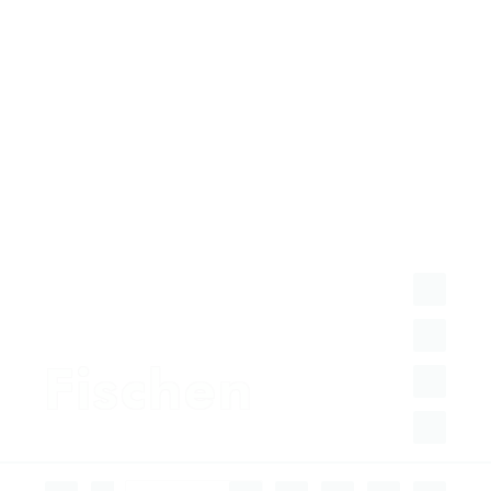
FACEBOOK
INSTAGRAM
Fischen
TWITTER
YOUTUBE