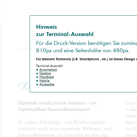
Hinweis
zur Terminal-Auswahl
Für die
Druck-Version
benötigen Sie zumind
810px
und eine Seitenhöhe von
480px
.
Für kleinere Terminals (z.B.
Smartphone
, etc.) ist dieses Design
no
spam
Terminal-Auswahl:
Automatisch
Desktop
Handheld
Mobile
Kur und Therapie
Accessible
Optimal medizinisch betreut – im
Das H
OptimaMed Gesundheitsresort
in de
Gesun
Ausri
Zu jedem Erholungs- und Kraftort gehört
im Gi
natürlich auch eine passende Wellness- und
unser
Gesundheitsoase. Im Gitschtal ist dies das