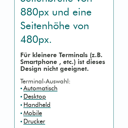
880px
und eine
Kontaktseite [3]
Mobile (Handy)
Seitenhöhe von
Sitemap [4]
Barrierefrei (AA)
480px
.
Detailsuche [5]
Druck (Vorschau)
Für kleinere Terminals (z.B.
Smartphone
, etc.) ist dieses
Erklärung [9]
Design nicht geeignet.
Terminal-Auswahl:
Automatisch
Desktop
Handheld
Mobile
Drucker