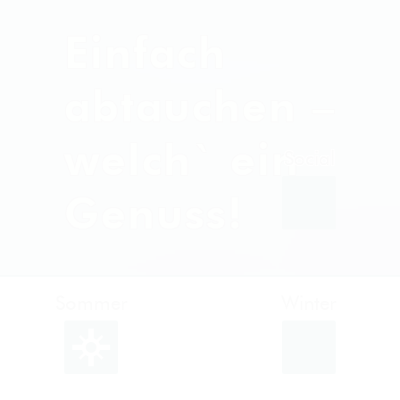
Einfach
abtauchen –
welch` ein
Genuss!
Sommer
Winter
Facebook