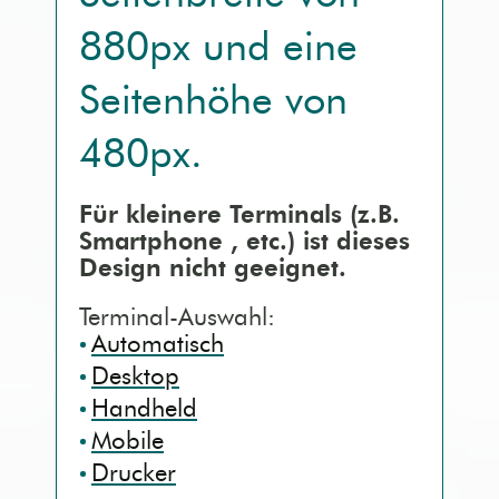
880px
und eine
Kontaktseite [3]
Mobile (Handy)
Seitenhöhe von
Sitemap [4]
Barrierefrei (AA)
480px
.
Detailsuche [5]
Druck (Vorschau)
Für kleinere Terminals (z.B.
Smartphone
, etc.) ist dieses
Erklärung [9]
Design nicht geeignet.
Terminal-Auswahl:
Automatisch
Desktop
Handheld
Mobile
Drucker